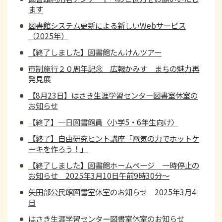
ます
図書館システム更新による新しいWebサービス
（2025年）
【終了しました】図書館たんけんツアー
市制施行２０周年記念 広報かみす まちの魅力再
発見展
【8月23日】はさき生涯学習センター図書室休室の
お知らせ
【終了】一日図書館員〈小学5・6年生向け〉
【終了】自由研究ヒント講座「電気の力でホットケ
ーキを作ろう！」
【終了しました】図書館ホームページ 一時停止の
お知らせ 2025年3月10日午前9時30分～
矢田部公民館図書室休室のお知らせ 2025年3月4
日
はさき生涯学習センター図書室休室のお知らせ