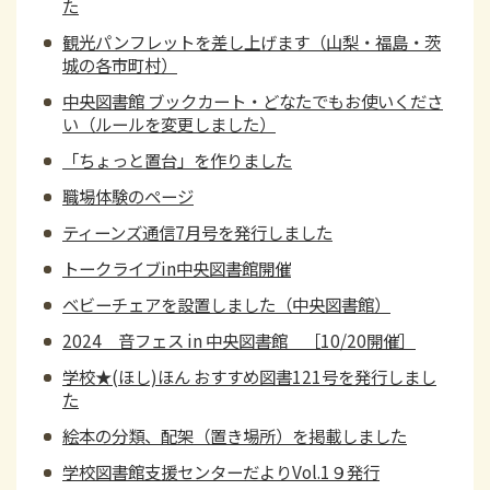
た
観光パンフレットを差し上げます（山梨・福島・茨
城の各市町村）
中央図書館 ブックカート・どなたでもお使いくださ
い（ルールを変更しました）
「ちょっと置台」を作りました
職場体験のページ
ティーンズ通信7月号を発行しました
トークライブin中央図書館開催
ベビーチェアを設置しました（中央図書館）
2024 音フェス in 中央図書館 ［10/20開催］
学校★(ほし)ほん おすすめ図書121号を発行しまし
た
絵本の分類、配架（置き場所）を掲載しました
学校図書館支援センターだよりVol.1９発行