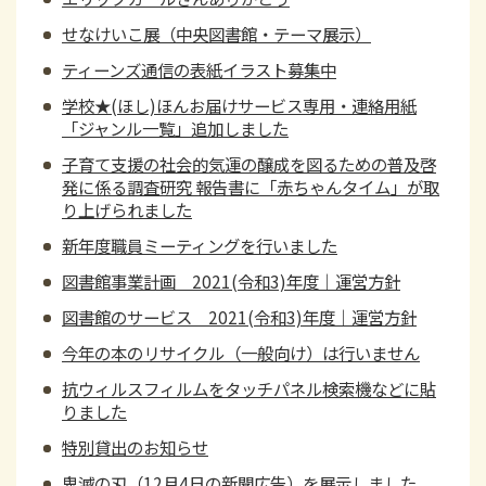
せなけいこ展（中央図書館・テーマ展示）
ティーンズ通信の表紙イラスト募集中
学校★(ほし)ほんお届けサービス専用・連絡用紙
「ジャンル一覧」追加しました
子育て支援の社会的気運の醸成を図るための普及啓
発に係る調査研究 報告書に「赤ちゃんタイム」が取
り上げられました
新年度職員ミーティングを行いました
図書館事業計画 2021(令和3)年度｜運営方針
図書館のサービス 2021(令和3)年度｜運営方針
今年の本のリサイクル（一般向け）は行いません
抗ウィルスフィルムをタッチパネル検索機などに貼
りました
特別貸出のお知らせ
鬼滅の刃（12月4日の新聞広告）を展示しました