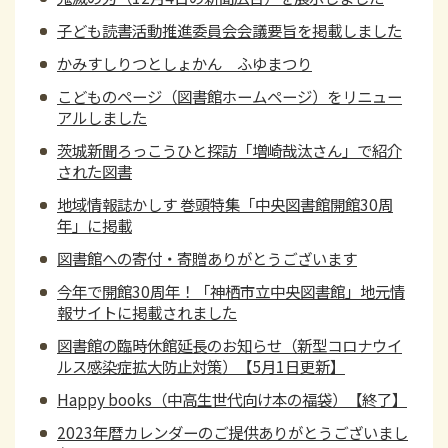
子ども読書活動推進委員会会議要旨を掲載しました
かみすしりつとしょかん ふゆまつり
こどものページ（図書館ホームページ）をリニュー
アルしました
茨城新聞ろっこうひと探訪「増崎哉汰さん」で紹介
された図書
地域情報誌かしす 巻頭特集「中央図書館開館30周
年」に掲載
図書館への寄付・寄贈ありがとうございます
今年で開館30周年！「神栖市立中央図書館」地元情
報サイトに掲載されました
図書館の臨時休館延長のお知らせ（新型コロナウイ
ルス感染症拡大防止対策）【5月1日更新】
Happy books（中高生世代向け本の福袋）【終了】
2023年暦カレンダーのご提供ありがとうございまし