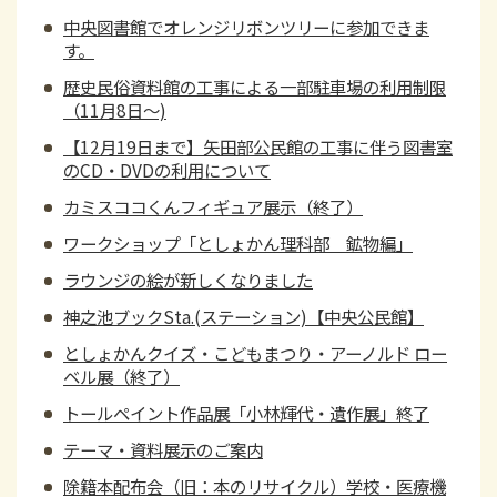
中央図書館でオレンジリボンツリーに参加できま
す。
歴史民俗資料館の工事による一部駐車場の利用制限
（11月8日～)
【12月19日まで】矢田部公民館の工事に伴う図書室
のCD・DVDの利用について
カミスココくんフィギュア展示（終了）
ワークショップ「としょかん理科部 鉱物編」
ラウンジの絵が新しくなりました
神之池ブックSta.(ステーション)【中央公民館】
としょかんクイズ・こどもまつり・アーノルド ロー
ベル展（終了）
トールペイント作品展「小林輝代・遺作展」終了
テーマ・資料展示のご案内
除籍本配布会（旧：本のリサイクル）学校・医療機