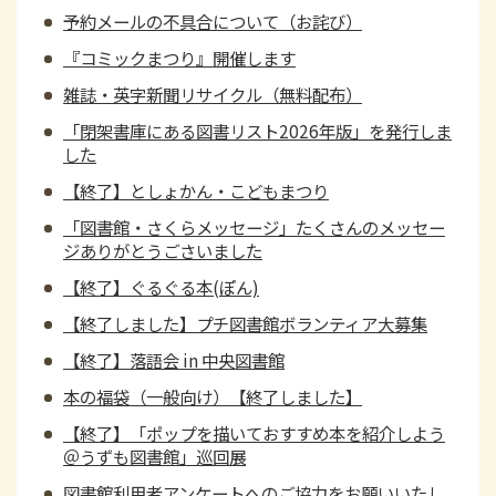
予約メールの不具合について（お詫び）
『コミックまつり』開催します
雑誌・英字新聞リサイクル（無料配布）
「閉架書庫にある図書リスト2026年版」を発行しま
した
【終了】としょかん・こどもまつり
「図書館・さくらメッセージ」たくさんのメッセー
ジありがとうごさいました
【終了】ぐるぐる本(ぽん)
【終了しました】プチ図書館ボランティア大募集
【終了】落語会 in 中央図書館
本の福袋（一般向け）【終了しました】
【終了】「ポップを描いておすすめ本を紹介しよう
＠うずも図書館」巡回展
図書館利用者アンケートへのご協力をお願いいたし