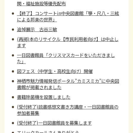
関・福祉施設等優先配布
【終了】コンサートin中央図書館「箏・尺八・三絃
による邦楽の世界」
追悼展示 古谷三敏
(再掲)本のリサイクル【市民利用者向け】は中止し
ます
一日図書館員「クリスマスカードをいただきまし
た」
図フェス（中学生・高校生向け）開催
神栖市魅力情報発信ポータル”カミスミカ”に中央図
書館が掲載されました
書籍除菌機を設置しました
(受付終了)読書感想文書き方講座・一日図書館員の
参加者募集
(受付終了)一日図書館員を募集します
エリックカールさんありがとう