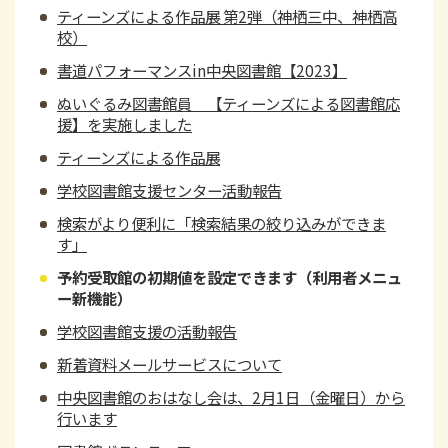
ティーンズによる作品展 第2弾（神栖三中、神栖高
校）
書道パフォーマンスin中央図書館【2023】
ぬいぐるみ図書館員 【ティーンズによる図書館応
援】を実施しました
ティーンズによる作品展
学校図書館支援センター活動報告
検索がより便利に「検索結果の絞り込みができま
す」
予約受取館の初期値を設定できます（利用者メニュ
ー新機能）
学校図書館支援の活動報告
新着資料メールサービスについて
中央図書館のおはなし会は、2月1日（金曜日）から
行います