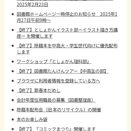
2025年2月23日
図書館ホームページ一時停止のお知らせ 2025年1
月27日午前9時～
【終了】としょかんイラスト部ーイラスト描き方講
座ー を開催します
【終了】除籍本を中高大・学生世代向けに優先配布
します
ワークショップ『としょかん理科部』
【終了】図書館たんけんツアー【中高生の部】
ブラウザに利用者情報を登録している方へ
【終了】新春本だめし
会計年度任用職員の募集（図書整理員）
除籍本配布会（旧 本のリサイクル）の開催
本のお楽しみ袋
【終了】『コミックまつり』開催します