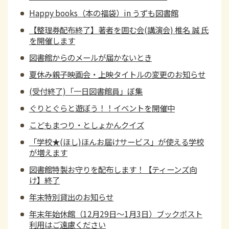
Happy books（本の福袋）in うずも図書館
【整理券配布終了】著者を囲む会(講演会) 椎名 誠 氏
を開催します
図書館からのメールが届かないとき
夏休み親子映画会・上映タイトルの変更のお知らせ
(受付終了)「一日図書館員」ぼ集
ぐりとぐらと遊ぼう！！イベントを開催中
こどもまつり・としょかんクイズ
「学校★(ほし)ほんお届けサービス」が使える学校
が増えます
図書館特製お守りを配布します！【ティーンズ向
け】終了
年末特別貸出のお知らせ
年末年始休館（12月29日～1月3日）ブックポスト
利用はご遠慮ください