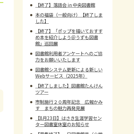
【終了】落語会 in 中央図書館
本の福袋（一般向け）【終了しま
した】
【終了】「ポップを描いておすす
め本を紹介しよう＠うずも図書
館」巡回展
図書館利用者アンケートへのご協
力をお願いいたします
図書館システム更新による新しい
Webサービス（2025年）
【終了しました】図書館たんけん
ツアー
市制施行２０周年記念 広報かみ
す まちの魅力再発見展
【8月23日】はさき生涯学習セン
ター図書室休室のお知らせ
ッ
【募集終了】一日図書館員〈小学