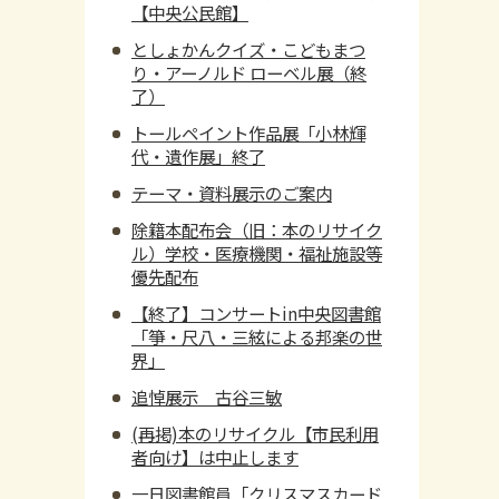
【中央公民館】
としょかんクイズ・こどもまつ
り・アーノルド ローベル展（終
了）
トールペイント作品展「小林輝
代・遺作展」終了
テーマ・資料展示のご案内
除籍本配布会（旧：本のリサイク
ル）学校・医療機関・福祉施設等
優先配布
【終了】コンサートin中央図書館
「箏・尺八・三絃による邦楽の世
界」
追悼展示 古谷三敏
(再掲)本のリサイクル【市民利用
者向け】は中止します
一日図書館員「クリスマスカード