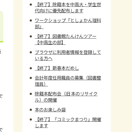
【終了】除籍本を中高大・学生世
代向けに優先配布します
ワークショップ『としょかん理科
部』
【終了】図書館たんけんツアー
【中高生の部】
5
ブラウザに利用者情報を登録して
いる方へ
【終了】新春本だめし
会計年度任用職員の募集（図書整
理員）
除籍本配布会（旧 本のリサイク
で
ル）の開催
本のお楽しみ袋
【終了】『コミックまつり』開催
します
で