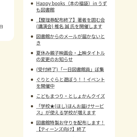
Happy books（本の福袋）in うず
も図書館
【整理券配布終了】著者を囲む会
(講演会) 椎名 誠 氏を開催します
6日
図書館からのメールが届かないと
き
夏休み親子映画会・上映タイトル
の変更のお知らせ
(受付終了)「一日図書館員」ぼ集
ぐりとぐらと遊ぼう！！イベント
を開催中
こどもまつり・としょかんクイズ
「学校★(ほし)ほんお届けサービ
ス」が使える学校が増えます
図書館特製お守りを配布します！
【ティーンズ向け】終了