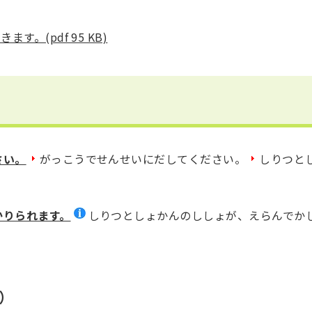
。(pdf 95 KB)
さい。
がっこうでせんせいにだしてください。
しりつと
かりられます。
しりつとしょかんのししょが、えらんでか
）