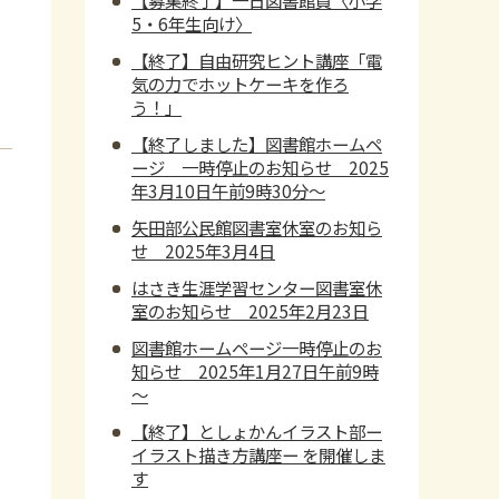
5・6年生向け〉
【終了】自由研究ヒント講座「電
気の力でホットケーキを作ろ
う！」
【終了しました】図書館ホームペ
ージ 一時停止のお知らせ 2025
年3月10日午前9時30分～
矢田部公民館図書室休室のお知ら
せ 2025年3月4日
はさき生涯学習センター図書室休
室のお知らせ 2025年2月23日
図書館ホームページ一時停止のお
知らせ 2025年1月27日午前9時
～
【終了】としょかんイラスト部ー
イラスト描き方講座ー を開催しま
す