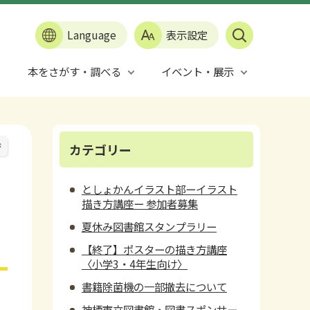
Language
表示設定
本をさがす・調べる
イベント・展示
ジ
カテゴリー
としょかんイラスト部ーイラスト
描き方講座ー 参加者募集
夏休み図書館スタンプラリー
【終了】ポスターの描き方講座
〈小学3・4年生向け〉
書籍除菌機の一部撤去について
神栖市立図書館・図書スポンサー