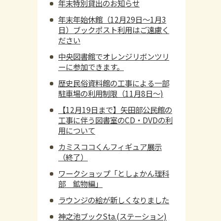
年末特別貸出のお知らせ
年末年始休館（12月29日～1月3
日）ブックポスト利用はご遠慮く
ださい
中央図書館でオレンジリボンツリ
ーに参加できます。
歴史民俗資料館の工事による一部
駐車場の利用制限（11月8日～)
【12月19日まで】矢田部公民館の
工事に伴う図書室のCD・DVDの利
用について
カミスココくんフィギュア展示
（終了）
ワークショップ「としょかん理科
部 鉱物編」
ラウンジの絵が新しくなりました
神之池ブックSta.(ステーション)