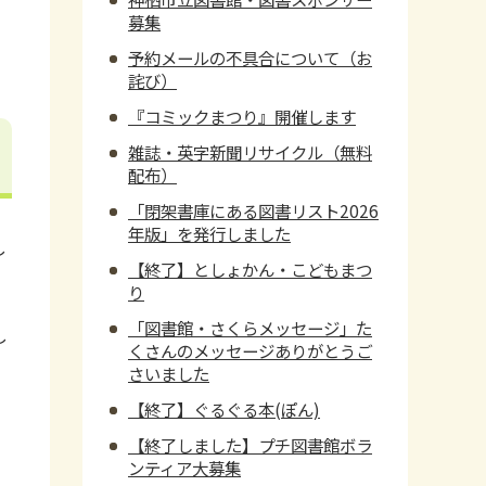
募集
予約メールの不具合について（お
詫び）
『コミックまつり』開催します
雑誌・英字新聞リサイクル（無料
配布）
「閉架書庫にある図書リスト2026
年版」を発行しました
し
【終了】としょかん・こどもまつ
り
「図書館・さくらメッセージ」た
し
くさんのメッセージありがとうご
さいました
【終了】ぐるぐる本(ぽん)
【終了しました】プチ図書館ボラ
ンティア大募集