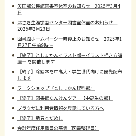
矢田部公民館図書室休室のお知らせ 2025年3月4
日
はさき生涯学習センター図書室休室のお知らせ
2025年2月23日
図書館ホームページ一時停止のお知らせ 2025年1
月27日午前9時～
【終了】としょかんイラスト部ーイラスト描き方講
座ー を開催します
【終了】除籍本を中高大・学生世代向けに優先配布
します
ワークショップ『としょかん理科部』
【終了】図書館たんけんツアー【中高生の部】
ブラウザに利用者情報を登録している方へ
【終了】新春本だめし
会計年度任用職員の募集（図書整理員）