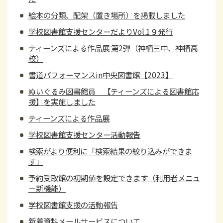
絵本の分類、配架（置き場所）を掲載しました
学校図書館支援センターだよりVol.1９発行
ティーンズによる作品展 第2弾（神栖三中、神栖高
校）
書道パフォーマンスin中央図書館【2023】
ぬいぐるみ図書館員 【ティーンズによる図書館応
援】を実施しました
ティーンズによる作品展
学校図書館支援センター活動報告
検索がより便利に「検索結果の絞り込みができま
す」
予約受取館の初期値を設定できます（利用者メニュ
ー新機能）
学校図書館支援の活動報告
新着資料メールサービスについて