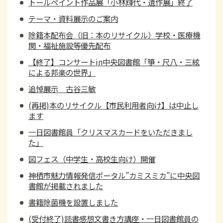
トールペイント作品展「小林輝代・遺作展」終了
テーマ・資料展示のご案内
除籍本配布会（旧：本のリサイクル）学校・医療機
関・福祉施設等優先配布
【終了】コンサートin中央図書館「箏・尺八・三絃
による邦楽の世界」
追悼展示 古谷三敏
(再掲)本のリサイクル【市民利用者向け】は中止し
ます
一日図書館員「クリスマスカードをいただきまし
た」
図フェス（中学生・高校生向け）開催
神栖市魅力情報発信ポータル”カミスミカ”に中央図
書館が掲載されました
書籍除菌機を設置しました
(受付終了)読書感想文書き方講座・一日図書館員の