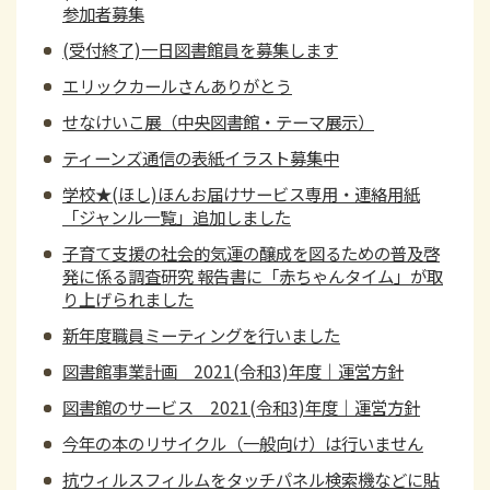
参加者募集
(受付終了)一日図書館員を募集します
エリックカールさんありがとう
せなけいこ展（中央図書館・テーマ展示）
ティーンズ通信の表紙イラスト募集中
学校★(ほし)ほんお届けサービス専用・連絡用紙
「ジャンル一覧」追加しました
子育て支援の社会的気運の醸成を図るための普及啓
発に係る調査研究 報告書に「赤ちゃんタイム」が取
り上げられました
新年度職員ミーティングを行いました
図書館事業計画 2021(令和3)年度｜運営方針
図書館のサービス 2021(令和3)年度｜運営方針
今年の本のリサイクル（一般向け）は行いません
抗ウィルスフィルムをタッチパネル検索機などに貼