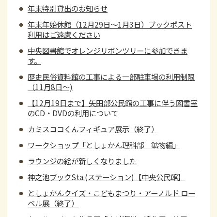
年末特別貸出のお知らせ
年末年始休館（12月29日～1月3日）ブックポスト
利用はご遠慮ください
中央図書館でオレンジリボンツリーに参加できま
す。
歴史民俗資料館の工事による一部駐車場の利用制限
（11月8日～)
【12月19日まで】矢田部公民館の工事に伴う図書室
のCD・DVDの利用について
カミスココくんフィギュア展示（終了）
ワークショップ「としょかん理科部 鉱物編」
ラウンジの絵が新しくなりました
神之池ブックSta.(ステーション)【中央公民館】
としょかんクイズ・こどもまつり・アーノルド ロー
ベル展（終了）