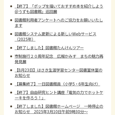
【終了】「ポップを描いておすすめ本を紹介しよう
＠うずも図書館」巡回展
図書館利用者アンケートへのご協力をお願いいたし
ます
図書館システム更新による新しいWebサービス
（2025年）
【終了しました】図書館たんけんツアー
市制施行２０周年記念 広報かみす まちの魅力再
発見展
【8月23日】はさき生涯学習センター図書室休室の
お知らせ
【募集終了】一日図書館員〈小学5・6年生向け〉
【終了】自由研究ヒント講座「電気の力でホットケ
ーキを作ろう！」
【終了しました】図書館ホームページ 一時停止の
お知らせ 2025年3月10日午前9時30分～