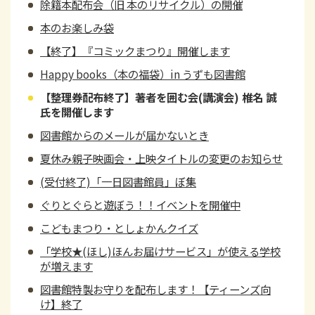
除籍本配布会（旧 本のリサイクル）の開催
本のお楽しみ袋
【終了】『コミックまつり』開催します
Happy books（本の福袋）in うずも図書館
【整理券配布終了】著者を囲む会(講演会) 椎名 誠
氏を開催します
図書館からのメールが届かないとき
夏休み親子映画会・上映タイトルの変更のお知らせ
(受付終了)「一日図書館員」ぼ集
ぐりとぐらと遊ぼう！！イベントを開催中
こどもまつり・としょかんクイズ
「学校★(ほし)ほんお届けサービス」が使える学校
が増えます
図書館特製お守りを配布します！【ティーンズ向
け】終了