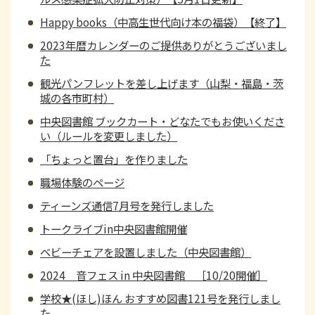
Happy books（中高生世代向け本の福袋）【終了】
2023年暦カレンダーのご提供ありがとうございまし
た
観光パンフレットを差し上げます（山梨・福島・茨
城の各市町村）
中央図書館 ブックカート・どなたでもお使いくださ
い（ルールを変更しました）
「ちょっと置台」を作りました
職場体験のページ
ティーンズ通信7月号を発行しました
トークライブin中央図書館開催
ベビーチェアを設置しました（中央図書館）
2024 音フェス in 中央図書館 ［10/20開催］
学校★(ほし)ほん おすすめ図書121号を発行しまし
た