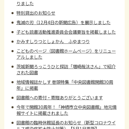
りました
特別貸出のお知らせ
鬼滅の刃（12月4日の新聞広告）を展示しました
子ども読書活動推進委員会会議要旨を掲載しました
かみすしりつとしょかん ふゆまつり
こどものページ（図書館ホームページ）をリニュー
アルしました
茨城新聞ろっこうひと探訪「増崎哉汰さん」で紹介
された図書
地域情報誌かしす 巻頭特集「中央図書館開館30周
年」に掲載
図書館への寄付・寄贈ありがとうございます
今年で開館30周年！「神栖市立中央図書館」地元情
報サイトに掲載されました
図書館の臨時休館延長のお知らせ（新型コロナウイ
ルス感染症拡大防止対策）【5月1日更新】