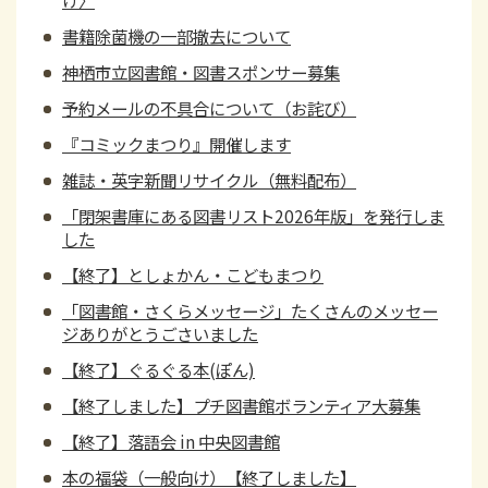
け〉
書籍除菌機の一部撤去について
神栖市立図書館・図書スポンサー募集
予約メールの不具合について（お詫び）
『コミックまつり』開催します
雑誌・英字新聞リサイクル（無料配布）
「閉架書庫にある図書リスト2026年版」を発行しま
した
【終了】としょかん・こどもまつり
「図書館・さくらメッセージ」たくさんのメッセー
ジありがとうごさいました
【終了】ぐるぐる本(ぽん)
【終了しました】プチ図書館ボランティア大募集
【終了】落語会 in 中央図書館
本の福袋（一般向け）【終了しました】