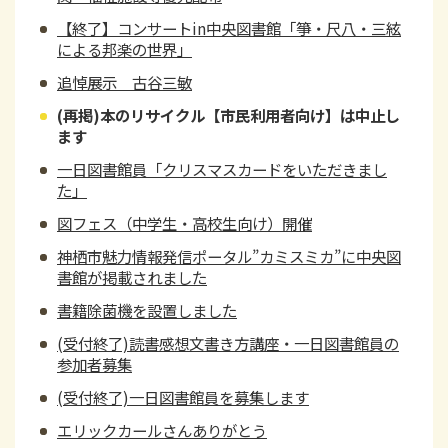
【終了】コンサートin中央図書館「箏・尺八・三絃
による邦楽の世界」
追悼展示 古谷三敏
(再掲)本のリサイクル【市民利用者向け】は中止し
ます
一日図書館員「クリスマスカードをいただきまし
た」
図フェス（中学生・高校生向け）開催
神栖市魅力情報発信ポータル”カミスミカ”に中央図
書館が掲載されました
書籍除菌機を設置しました
(受付終了)読書感想文書き方講座・一日図書館員の
参加者募集
(受付終了)一日図書館員を募集します
エリックカールさんありがとう