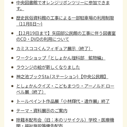
中央図書館でオレンジリボンツリーに参加できま
す。
歴史民俗資料館の工事による一部駐車場の利用制限
（11月8日～)
【12月19日まで】矢田部公民館の工事に伴う図書室
のCD・DVDの利用について
カミスココくんフィギュア展示（終了）
ワークショップ「としょかん理科部 鉱物編」
ラウンジの絵が新しくなりました
神之池ブックSta.(ステーション)【中央公民館】
としょかんクイズ・こどもまつり・アーノルド ロー
ベル展（終了）
トールペイント作品展「小林輝代・遺作展」終了
テーマ・資料展示のご案内
除籍本配布会（旧：本のリサイクル）学校・医療機
関・福祉施設等優先配布