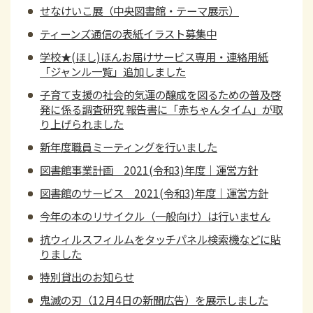
せなけいこ展（中央図書館・テーマ展示）
ティーンズ通信の表紙イラスト募集中
学校★(ほし)ほんお届けサービス専用・連絡用紙
「ジャンル一覧」追加しました
子育て支援の社会的気運の醸成を図るための普及啓
発に係る調査研究 報告書に「赤ちゃんタイム」が取
り上げられました
新年度職員ミーティングを行いました
図書館事業計画 2021(令和3)年度｜運営方針
図書館のサービス 2021(令和3)年度｜運営方針
今年の本のリサイクル（一般向け）は行いません
抗ウィルスフィルムをタッチパネル検索機などに貼
りました
特別貸出のお知らせ
鬼滅の刃（12月4日の新聞広告）を展示しました