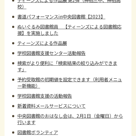
ティーンズによる作品展 第2弾（神栖三中、神栖高
校）
書道パフォーマンスin中央図書館【2023】
ぬいぐるみ図書館員 【ティーンズによる図書館応
援】を実施しました
ティーンズによる作品展
学校図書館支援センター活動報告
検索がより便利に「検索結果の絞り込みができま
す」
予約受取館の初期値を設定できます（利用者メニュ
ー新機能）
学校図書館支援の活動報告
新着資料メールサービスについて
中央図書館のおはなし会は、2月1日（金曜日）から
行います
図書館ボランティア