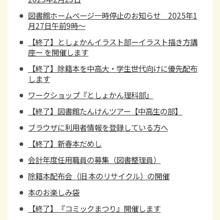
図書館ホームページ一時停止のお知らせ 2025年1
月27日午前9時～
【終了】としょかんイラスト部ーイラスト描き方講
座ー を開催します
【終了】除籍本を中高大・学生世代向けに優先配布
します
ワークショップ『としょかん理科部』
【終了】図書館たんけんツアー【中高生の部】
ブラウザに利用者情報を登録している方へ
【終了】新春本だめし
会計年度任用職員の募集（図書整理員）
除籍本配布会（旧 本のリサイクル）の開催
本のお楽しみ袋
【終了】『コミックまつり』開催します