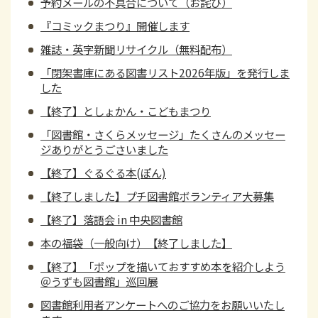
予約メールの不具合について（お詫び）
『コミックまつり』開催します
雑誌・英字新聞リサイクル（無料配布）
「閉架書庫にある図書リスト2026年版」を発行しま
した
【終了】としょかん・こどもまつり
「図書館・さくらメッセージ」たくさんのメッセー
ジありがとうごさいました
【終了】ぐるぐる本(ぽん)
【終了しました】プチ図書館ボランティア大募集
【終了】落語会 in 中央図書館
本の福袋（一般向け）【終了しました】
【終了】「ポップを描いておすすめ本を紹介しよう
＠うずも図書館」巡回展
図書館利用者アンケートへのご協力をお願いいたし