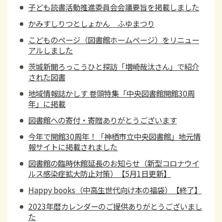
子ども読書活動推進委員会会議要旨を掲載しました
かみすしりつとしょかん ふゆまつり
こどものページ（図書館ホームページ）をリニュー
アルしました
茨城新聞ろっこうひと探訪「増崎哉汰さん」で紹介
された図書
地域情報誌かしす 巻頭特集「中央図書館開館30周
年」に掲載
図書館への寄付・寄贈ありがとうございます
今年で開館30周年！「神栖市立中央図書館」地元情
報サイトに掲載されました
図書館の臨時休館延長のお知らせ（新型コロナウイ
ルス感染症拡大防止対策）【5月1日更新】
Happy books（中高生世代向け本の福袋）【終了】
2023年暦カレンダーのご提供ありがとうございまし
た