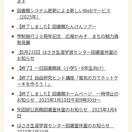
ます
図書館システム更新による新しいWebサービス
（2025年）
【終了しました】図書館たんけんツアー
市制施行２０周年記念 広報かみす まちの魅力再
発見展
【8月23日】はさき生涯学習センター図書室休室の
お知らせ
【終了】一日図書館員〈小学5・6年生向け〉
【終了】自由研究ヒント講座「電気の力でホットケ
ーキを作ろう！」
【終了しました】図書館ホームページ 一時停止の
お知らせ 2025年3月10日午前9時30分～
矢田部公民館図書室休室のお知らせ 2025年3月4
日
はさき生涯学習センター図書室休室のお知らせ
2025年2月23日