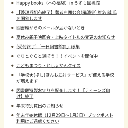
Happy books（本の福袋）in うずも図書館
【整理券配布終了】著者を囲む会(講演会) 椎名 誠 氏
を開催します
図書館からのメールが届かないとき
夏休み親子映画会・上映タイトルの変更のお知らせ
(受付終了)「一日図書館員」ぼ集
ぐりとぐらと遊ぼう！！イベントを開催中
こどもまつり・としょかんクイズ
「学校★(ほし)ほんお届けサービス」が使える学校
が増えます
図書館特製お守りを配布します！【ティーンズ向
け】終了
年末特別貸出のお知らせ
年末年始休館（12月29日～1月3日）ブックポスト
利用はご遠慮ください