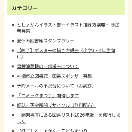
カテゴリー
としょかんイラスト部ーイラスト描き方講座ー 参加
者募集
夏休み図書館スタンプラリー
【終了】ポスターの描き方講座〈小学3・4年生向
け〉
書籍除菌機の一部撤去について
神栖市立図書館・図書スポンサー募集
予約メールの不具合について（お詫び）
『コミックまつり』開催します
雑誌・英字新聞リサイクル（無料配布）
「閉架書庫にある図書リスト2026年版」を発行しま
した
【終了】としょかん・こどもまつり