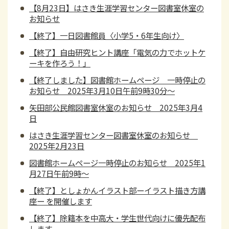
【8月23日】はさき生涯学習センター図書室休室の
お知らせ
【終了】一日図書館員〈小学5・6年生向け〉
【終了】自由研究ヒント講座「電気の力でホットケ
ーキを作ろう！」
【終了しました】図書館ホームページ 一時停止の
お知らせ 2025年3月10日午前9時30分～
矢田部公民館図書室休室のお知らせ 2025年3月4
日
はさき生涯学習センター図書室休室のお知らせ
2025年2月23日
図書館ホームページ一時停止のお知らせ 2025年1
月27日午前9時～
【終了】としょかんイラスト部ーイラスト描き方講
座ー を開催します
【終了】除籍本を中高大・学生世代向けに優先配布
します