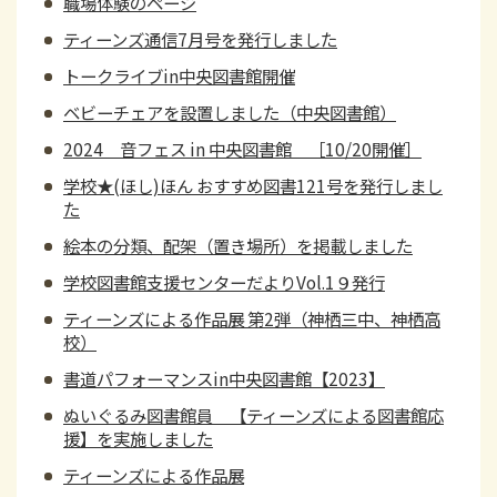
職場体験のページ
ティーンズ通信7月号を発行しました
トークライブin中央図書館開催
ベビーチェアを設置しました（中央図書館）
2024 音フェス in 中央図書館 ［10/20開催］
学校★(ほし)ほん おすすめ図書121号を発行しまし
た
絵本の分類、配架（置き場所）を掲載しました
学校図書館支援センターだよりVol.1９発行
ティーンズによる作品展 第2弾（神栖三中、神栖高
校）
書道パフォーマンスin中央図書館【2023】
ぬいぐるみ図書館員 【ティーンズによる図書館応
援】を実施しました
ティーンズによる作品展