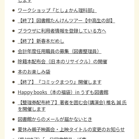
ワークショップ『としょかん理科部』
【終了】図書館たんけんツアー【中高生の部】
ブラウザに利用者情報を登録している方へ
【終了】新春本だめし
会計年度任用職員の募集（図書整理員）
除籍本配布会（旧 本のリサイクル）の開催
本のお楽しみ袋
【終了】『コミックまつり』開催します
Happy books（本の福袋）in うずも図書館
【整理券配布終了】著者を囲む会(講演会) 椎名 誠 氏
を開催します
図書館からのメールが届かないとき
夏休み親子映画会・上映タイトルの変更のお知らせ