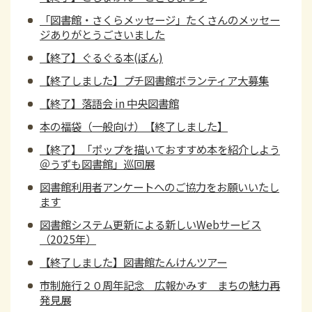
「図書館・さくらメッセージ」たくさんのメッセー
ジありがとうごさいました
【終了】ぐるぐる本(ぽん)
【終了しました】プチ図書館ボランティア大募集
【終了】落語会 in 中央図書館
本の福袋（一般向け）【終了しました】
【終了】「ポップを描いておすすめ本を紹介しよう
＠うずも図書館」巡回展
図書館利用者アンケートへのご協力をお願いいたし
ます
図書館システム更新による新しいWebサービス
（2025年）
【終了しました】図書館たんけんツアー
市制施行２０周年記念 広報かみす まちの魅力再
発見展