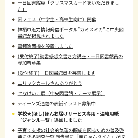
一日図書館員「クリスマスカードをいただきまし
た」
図フェス（中学生・高校生向け）開催
神栖市魅力情報発信ポータル”カミスミカ”に中央図
書館が掲載されました
書籍除菌機を設置しました
(受付終了)読書感想文書き方講座・一日図書館員の
参加者募集
(受付終了)一日図書館員を募集します
エリックカールさんありがとう
せなけいこ展（中央図書館・テーマ展示）
ティーンズ通信の表紙イラスト募集中
学校★(ほし)ほんお届けサービス専用・連絡用紙
「ジャンル一覧」追加しました
子育て支援の社会的気運の醸成を図るための普及啓
発に係る調査研究 報告書に「赤ちゃんタイム」が取