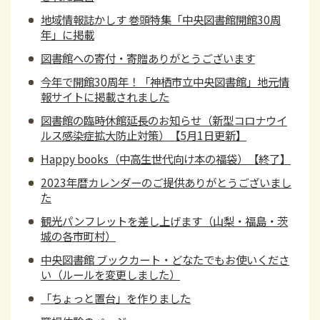
地域情報誌かしす 巻頭特集「中央図書館開館30周
年」に掲載
図書館への寄付・寄贈ありがとうございます
今年で開館30周年！「神栖市立中央図書館」地元情
報サイトに掲載されました
図書館の臨時休館延長のお知らせ（新型コロナウイ
ルス感染症拡大防止対策）【5月1日更新】
Happy books（中高生世代向け本の福袋）【終了】
2023年暦カレンダーのご提供ありがとうございまし
た
観光パンフレットを差し上げます（山梨・福島・茨
城の各市町村）
中央図書館 ブックカート・どなたでもお使いくださ
い（ルールを変更しました）
「ちょっと置台」を作りました