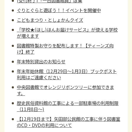
(受付終了)「一日図書館員」ぼ集
ぐりとぐらと遊ぼう！！イベントを開催中
こどもまつり・としょかんクイズ
「学校★(ほし)ほんお届けサービス」が使える学校
が増えます
図書館特製お守りを配布します！【ティーンズ向
け】終了
年末特別貸出のお知らせ
年末年始休館（12月29日～1月3日）ブックポスト
利用はご遠慮ください
中央図書館でオレンジリボンツリーに参加できま
す。
歴史民俗資料館の工事による一部駐車場の利用制限
（11月8日～)
【12月19日まで】矢田部公民館の工事に伴う図書室
のCD・DVDの利用について