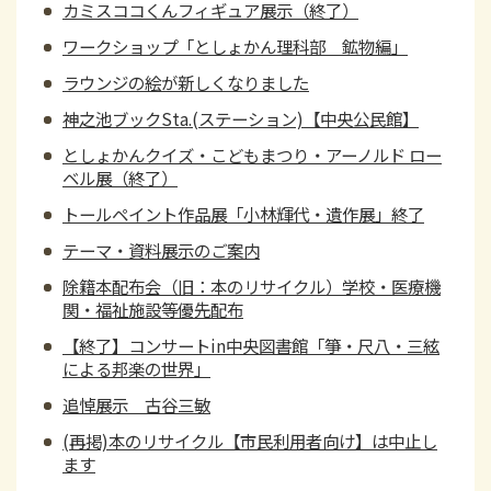
カミスココくんフィギュア展示（終了）
ワークショップ「としょかん理科部 鉱物編」
ラウンジの絵が新しくなりました
神之池ブックSta.(ステーション)【中央公民館】
としょかんクイズ・こどもまつり・アーノルド ロー
ベル展（終了）
トールペイント作品展「小林輝代・遺作展」終了
テーマ・資料展示のご案内
除籍本配布会（旧：本のリサイクル）学校・医療機
関・福祉施設等優先配布
【終了】コンサートin中央図書館「箏・尺八・三絃
による邦楽の世界」
追悼展示 古谷三敏
(再掲)本のリサイクル【市民利用者向け】は中止し
ます