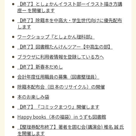
【終了】としょかんイラスト部ーイラスト描き方講
座ー を開催します
【終了】除籍本を中高大・学生世代向けに優先配布
します
ワークショップ『としょかん理科部』
【終了】図書館たんけんツアー【中高生の部】
ブラウザに利用者情報を登録している方へ
【終了】新春本だめし
会計年度任用職員の募集（図書整理員）
除籍本配布会（旧 本のリサイクル）の開催
本のお楽しみ袋
【終了】『コミックまつり』開催します
Happy books（本の福袋）in うずも図書館
【整理券配布終了】著者を囲む会(講演会) 椎名 誠 氏
を開催します