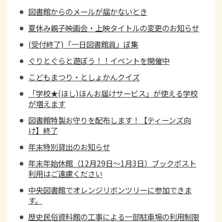
図書館からのメールが届かないとき
夏休み親子映画会・上映タイトルの変更のお知らせ
(受付終了)「一日図書館員」ぼ集
ぐりとぐらと遊ぼう！！イベントを開催中
こどもまつり・としょかんクイズ
「学校★(ほし)ほんお届けサービス」が使える学校
が増えます
図書館特製お守りを配布します！【ティーンズ向
け】終了
年末特別貸出のお知らせ
年末年始休館（12月29日～1月3日）ブックポスト
利用はご遠慮ください
中央図書館でオレンジリボンツリーに参加できま
す。
歴史民俗資料館の工事による一部駐車場の利用制限