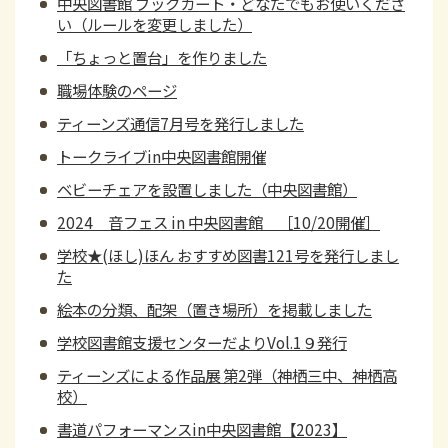
中央図書館 ブックカート・どなたでもお使いくださ
い（ルールを変更しました）
「ちょっと置台」を作りました
職場体験のページ
ティーンズ通信7月号を発行しました
トークライブin中央図書館開催
ベビーチェアを設置しました（中央図書館）
2024 音フェス in 中央図書館 ［10/20開催］
学校★(ほし)ほん おすすめ図書121号を発行しまし
た
絵本の分類、配架（置き場所）を掲載しました
学校図書館支援センターだよりVol.1９発行
ティーンズによる作品展 第2弾（神栖三中、神栖高
校）
書道パフォーマンスin中央図書館【2023】