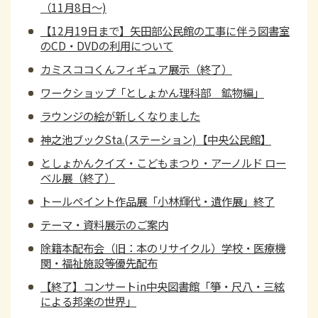
（11月8日～)
【12月19日まで】矢田部公民館の工事に伴う図書室
のCD・DVDの利用について
カミスココくんフィギュア展示（終了）
ワークショップ「としょかん理科部 鉱物編」
ラウンジの絵が新しくなりました
神之池ブックSta.(ステーション)【中央公民館】
としょかんクイズ・こどもまつり・アーノルド ロー
ベル展（終了）
トールペイント作品展「小林輝代・遺作展」終了
テーマ・資料展示のご案内
除籍本配布会（旧：本のリサイクル）学校・医療機
関・福祉施設等優先配布
【終了】コンサートin中央図書館「箏・尺八・三絃
による邦楽の世界」