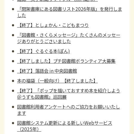
「閉架書庫にある図書リスト2026年版」を発行しま
した
【終了】としょかん・こどもまつり
「図書館・さくらメッセージ」たくさんのメッセー
ジありがとうごさいました
【終了】ぐるぐる本(ぽん)
【終了しました】プチ図書館ボランティア大募集
【終了】落語会 in 中央図書館
本の福袋（一般向け）【終了しました】
【終了】「ポップを描いておすすめ本を紹介しよう
＠うずも図書館」巡回展
図書館利用者アンケートへのご協力をお願いいたし
ます
図書館システム更新による新しいWebサービス
（2025年）