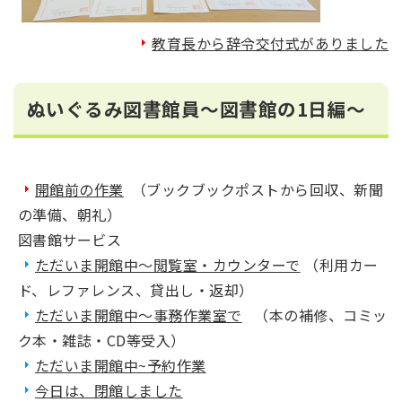
教育長から辞令交付式がありました
ぬいぐるみ図書館員～図書館の1日編～
開館前の作業
（ブックブックポストから回収、新聞
の準備、朝礼）
図書館サービス
ただいま開館中～閲覧室・カウンターで
（利用カー
ド、レファレンス、貸出し・返却）
ただいま開館中～事務作業室で
（本の補修、コミッ
ク本・雑誌・CD等受入）
ただいま開館中~
予約作業
今日は、閉館しました