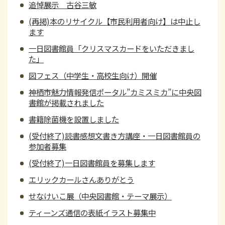
追悼展示 古谷三敏
(再掲)本のリサイクル【市民利用者向け】は中止し
ます
一日図書館員「クリスマスカードをいただきまし
た」
図フェス（中学生・高校生向け）開催
神栖市魅力情報発信ポータル”カミスミカ”に中央図
書館が掲載されました
書籍除菌機を設置しました
(受付終了)読書感想文書き方講座・一日図書館員の
参加者募集
(受付終了)一日図書館員を募集します
エリックカールさんありがとう
せなけいこ展（中央図書館・テーマ展示）
ティーンズ通信の表紙イラスト募集中