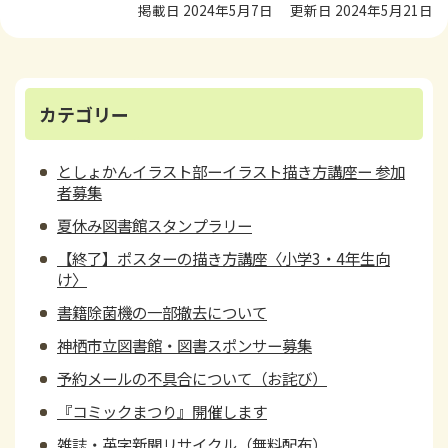
掲載日 2024年5月7日
更新日 2024年5月21日
カテゴリー
としょかんイラスト部ーイラスト描き方講座ー 参加
者募集
夏休み図書館スタンプラリー
【終了】ポスターの描き方講座〈小学3・4年生向
け〉
書籍除菌機の一部撤去について
神栖市立図書館・図書スポンサー募集
予約メールの不具合について（お詫び）
『コミックまつり』開催します
雑誌・英字新聞リサイクル（無料配布）