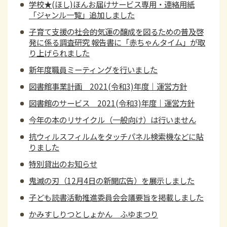
学校★(ほし)ほんお届けサービス専用・連絡用紙
「ジャンル一覧」追加しました
子育て支援の社会的気運の醸成を図るための普及啓
発に係る調査研究 報告書に「赤ちゃんタイム」が取
り上げられました
新年度職員ミーティングを行いました
図書館事業計画 2021(令和3)年度｜運営方針
図書館のサービス 2021(令和3)年度｜運営方針
今年の本のリサイクル（一般向け）は行いません
抗ウィルスフィルムをタッチパネル検索機などに貼
りました
特別貸出のお知らせ
鬼滅の刃（12月4日の新聞広告）を展示しました
子ども読書活動推進委員会会議要旨を掲載しました
かみすしりつとしょかん ふゆまつり