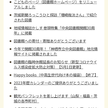
こどものページ（図書館ホームページ）をリニュー
アルしました
茨城新聞ろっこうひと探訪「増崎哉汰さん」で紹介
された図書
地域情報誌かしす 巻頭特集「中央図書館開館30周
年」に掲載
図書館への寄付・寄贈ありがとうございます
今年で開館30周年！「神栖市立中央図書館」地元情
報サイトに掲載されました
図書館の臨時休館延長のお知らせ（新型コロナウイ
ルス感染症拡大防止対策）【5月1日更新】
Happy books（中高生世代向け本の福袋）【終了】
2023年暦カレンダーのご提供ありがとうございまし
た
観光パンフレットを差し上げます（山梨・福島・茨
城の各市町村）