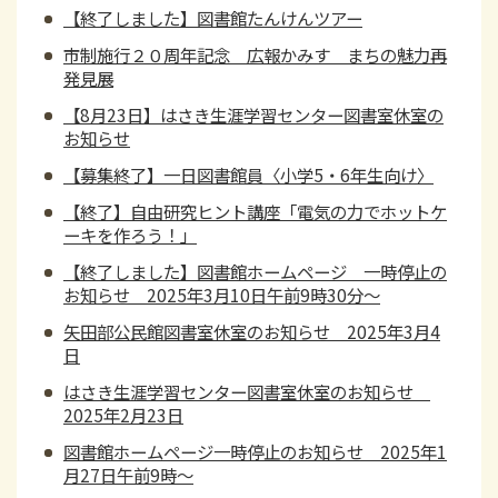
【終了しました】図書館たんけんツアー
市制施行２０周年記念 広報かみす まちの魅力再
発見展
【8月23日】はさき生涯学習センター図書室休室の
お知らせ
【募集終了】一日図書館員〈小学5・6年生向け〉
【終了】自由研究ヒント講座「電気の力でホットケ
ーキを作ろう！」
【終了しました】図書館ホームページ 一時停止の
お知らせ 2025年3月10日午前9時30分～
矢田部公民館図書室休室のお知らせ 2025年3月4
日
はさき生涯学習センター図書室休室のお知らせ
2025年2月23日
図書館ホームページ一時停止のお知らせ 2025年1
月27日午前9時～