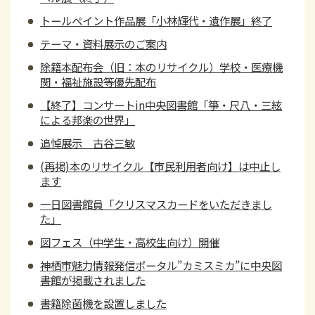
トールペイント作品展「小林輝代・遺作展」終了
テーマ・資料展示のご案内
除籍本配布会（旧：本のリサイクル）学校・医療機
関・福祉施設等優先配布
【終了】コンサートin中央図書館「箏・尺八・三絃
による邦楽の世界」
追悼展示 古谷三敏
(再掲)本のリサイクル【市民利用者向け】は中止し
ます
一日図書館員「クリスマスカードをいただきまし
た」
図フェス（中学生・高校生向け）開催
神栖市魅力情報発信ポータル”カミスミカ”に中央図
書館が掲載されました
書籍除菌機を設置しました