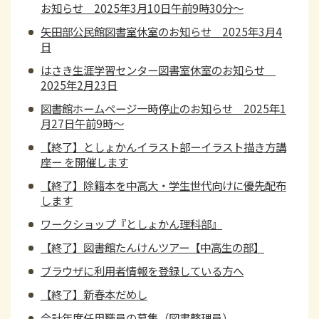
お知らせ 2025年3月10日午前9時30分～
矢田部公民館図書室休室のお知らせ 2025年3月4
日
はさき生涯学習センター図書室休室のお知らせ
2025年2月23日
図書館ホームページ一時停止のお知らせ 2025年1
月27日午前9時～
【終了】としょかんイラスト部ーイラスト描き方講
座ー を開催します
【終了】除籍本を中高大・学生世代向けに優先配布
します
ワークショップ『としょかん理科部』
【終了】図書館たんけんツアー【中高生の部】
ブラウザに利用者情報を登録している方へ
【終了】新春本だめし
会計年度任用職員の募集（図書整理員）