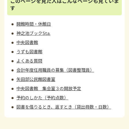
このページを見た人はこんなページも見ていま
す
開館時間・休館日
神之池ブックSta.
中央図書館
うずも図書館
よくある質問
会計年度任用職員の募集（図書整理員）
矢田部公民館図書室
中央図書館 集会室３の開放予定
予約のしかた（予約点数）
図書を借りるとき、返すとき（貸出冊数・日数）