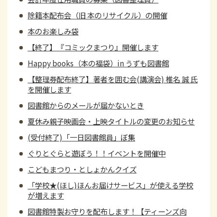
除籍本配布会（旧 本のリサイクル）の開催
本のお楽しみ袋
【終了】『コミックまつり』開催します
Happy books（本の福袋）in うずも図書館
【整理券配布終了】著者を囲む会(講演会) 椎名 誠 氏
を開催します
図書館からのメールが届かないとき
夏休み親子映画会・上映タイトルの変更のお知らせ
(受付終了)「一日図書館員」ぼ集
ぐりとぐらと遊ぼう！！イベントを開催中
こどもまつり・としょかんクイズ
「学校★(ほし)ほんお届けサービス」が使える学校
が増えます
図書館特製お守りを配布します！【ティーンズ向