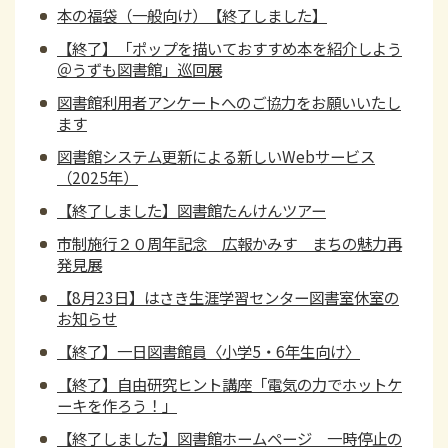
本の福袋（一般向け）【終了しました】
【終了】「ポップを描いておすすめ本を紹介しよう
＠うずも図書館」巡回展
図書館利用者アンケートへのご協力をお願いいたし
ます
図書館システム更新による新しいWebサービス
（2025年）
【終了しました】図書館たんけんツアー
市制施行２０周年記念 広報かみす まちの魅力再
発見展
【8月23日】はさき生涯学習センター図書室休室の
お知らせ
【終了】一日図書館員〈小学5・6年生向け〉
【終了】自由研究ヒント講座「電気の力でホットケ
ーキを作ろう！」
【終了しました】図書館ホームページ 一時停止の