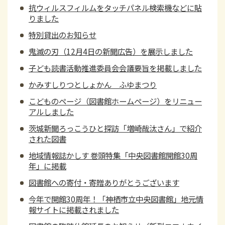
抗ウィルスフィルムをタッチパネル検索機などに貼
りました
特別貸出のお知らせ
鬼滅の刃（12月4日の新聞広告）を展示しました
子ども読書活動推進委員会会議要旨を掲載しました
かみすしりつとしょかん ふゆまつり
こどものページ（図書館ホームページ）をリニュー
アルしました
茨城新聞ろっこうひと探訪「増崎哉汰さん」で紹介
された図書
地域情報誌かしす 巻頭特集「中央図書館開館30周
年」に掲載
図書館への寄付・寄贈ありがとうございます
今年で開館30周年！「神栖市立中央図書館」地元情
報サイトに掲載されました