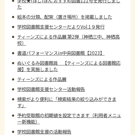
学校★(ほし)ほん おすすめ図書121号を発行しまし
た
絵本の分類、配架（置き場所）を掲載しました
学校図書館支援センターだよりVol.1９発行
ティーンズによる作品展 第2弾（神栖三中、神栖高
校）
書道パフォーマンスin中央図書館【2023】
ぬいぐるみ図書館員 【ティーンズによる図書館応
援】を実施しました
ティーンズによる作品展
学校図書館支援センター活動報告
検索がより便利に「検索結果の絞り込みができま
す」
予約受取館の初期値を設定できます（利用者メニュ
ー新機能）
学校図書館支援の活動報告