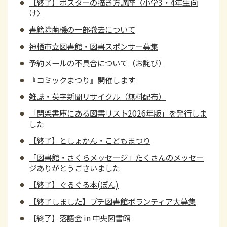
【終了】ポスターの描き方講座〈小学3・4年生向
け〉
書籍除菌機の一部撤去について
神栖市立図書館・図書スポンサー募集
予約メールの不具合について（お詫び）
『コミックまつり』開催します
雑誌・英字新聞リサイクル（無料配布）
「閉架書庫にある図書リスト2026年版」を発行しま
した
【終了】としょかん・こどもまつり
「図書館・さくらメッセージ」たくさんのメッセー
ジありがとうごさいました
【終了】ぐるぐる本(ぽん)
【終了しました】プチ図書館ボランティア大募集
【終了】落語会 in 中央図書館