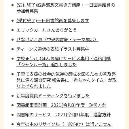
(受付終了)読書感想文書き方講座・一日図書館員の
参加者募集
(受付終了)一日図書館員を募集します
エリックカールさんありがとう
せなけいこ展（中央図書館・テーマ展示）
ティーンズ通信の表紙イラスト募集中
学校★(ほし)ほんお届けサービス専用・連絡用紙
「ジャンル一覧」追加しました
子育て支援の社会的気運の醸成を図るための普及啓
発に係る調査研究 報告書に「赤ちゃんタイム」が取
り上げられました
新年度職員ミーティングを行いました
図書館事業計画 2021(令和3)年度｜運営方針
図書館のサービス 2021(令和3)年度｜運営方針
今年の本のリサイクル（一般向け）は行いません