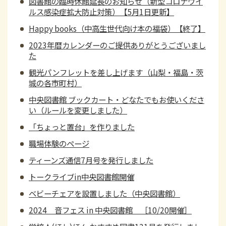
図書館の臨時休館延長のお知らせ（新型コロナウイ
ルス感染症拡大防止対策）【5月1日更新】
Happy books（中高生世代向け本の福袋）【終了】
2023年暦カレンダーのご提供ありがとうございまし
た
観光パンフレットを差し上げます（山梨・福島・茨
城の各市町村）
中央図書館 ブックカート・どなたでもお使いくださ
い（ルールを変更しました）
「ちょっと置台」を作りました
職場体験のページ
ティーンズ通信7月号を発行しました
トークライブin中央図書館開催
ベビーチェアを設置しました（中央図書館）
2024 音フェス in 中央図書館 ［10/20開催］