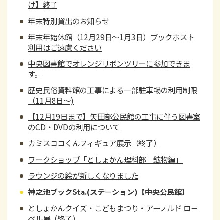
け】終了
年末特別貸出のお知らせ
年末年始休館（12月29日～1月3日）ブックポスト
利用はご遠慮ください
中央図書館でオレンジリボンツリーに参加できま
す。
歴史民俗資料館の工事による一部駐車場の利用制限
（11月8日～)
【12月19日まで】矢田部公民館の工事に伴う図書室
のCD・DVDの利用について
カミスココくんフィギュア展示（終了）
ワークショップ「としょかん理科部 鉱物編」
ラウンジの絵が新しくなりました
神之池ブックSta.(ステーション)【中央公民館】
としょかんクイズ・こどもまつり・アーノルド ロー
ベル展（終了）